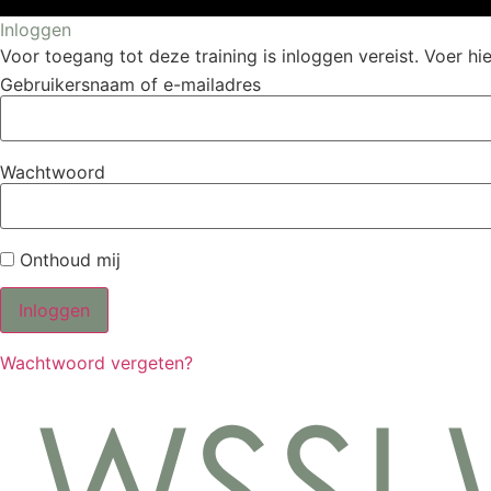
Inloggen
Voor toegang tot deze training is inloggen vereist. Voer hi
Gebruikersnaam of e-mailadres
Wachtwoord
Onthoud mij
Wachtwoord vergeten?