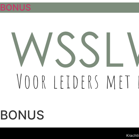
BONUS
BONUS
Krachti