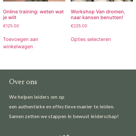
Online training: weten wat
Workshop Van dromen,
je wilt
naar kansen benutten!
€
125.00
€
225.00
Toevoegen aan
Opties selecteren
winkelwagen
Over ons
We helpen leiders om op
een authentieke en effectieve manier te leiden.
Samen zetten we stappen in bewust leiderschap!