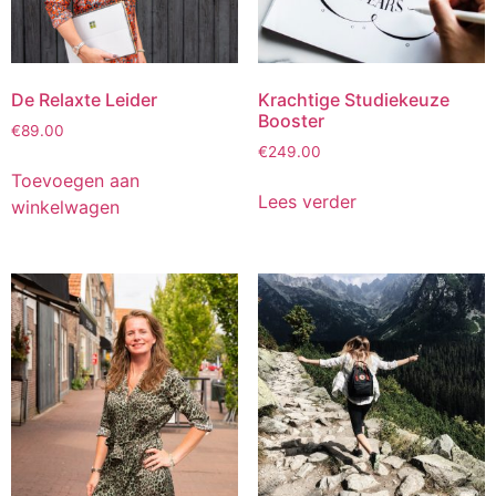
De Relaxte Leider
Krachtige Studiekeuze
Booster
€
89.00
€
249.00
Toevoegen aan
Lees verder
winkelwagen