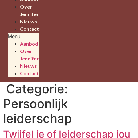
Over
Jennifer
Nieuws
Contact
Menu
Aanbod
Over
Jennifer
Nieuws
Contact
Categorie:
Persoonlijk
leiderschap
Twijfel je of leiderschap jou