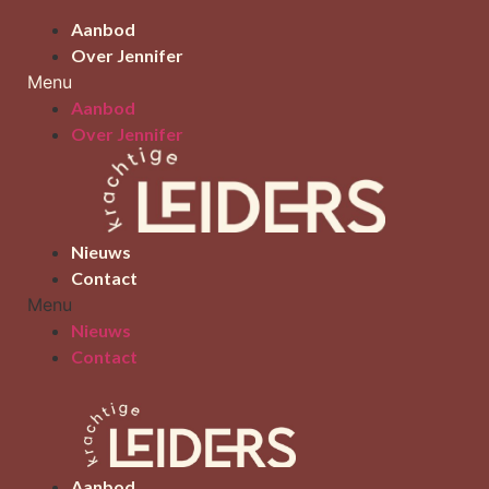
Ga
Aanbod
naar
Over Jennifer
de
Menu
inhoud
Aanbod
Over Jennifer
Nieuws
Contact
Menu
Nieuws
Contact
Aanbod