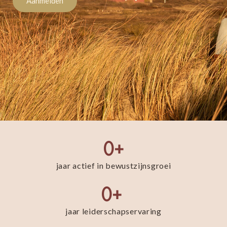
Aanmelden
0
+
jaar actief in bewustzijnsgroei
0
+ 
jaar leiderschapservaring